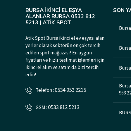
BURSA İKINCI EL EŞYA
SON Y
ALANLAR BURSA 0533 812
5213 | ATIK SPOT
Bursa 
Atik Spot Bursa ikinci el ev eşyası alan
yerler olarak sektörün en çok tercih
Bursad
edilen spot mağazası! En uygun
fiyatları ve hızlı teslimat işlemleri için
ikinci el alım ve satım da bizi tercih
Bursa 
edin!
Bursa 
0534 953 2215
Telefon :
953 2
0533 812 5213
GSM :
BURSA