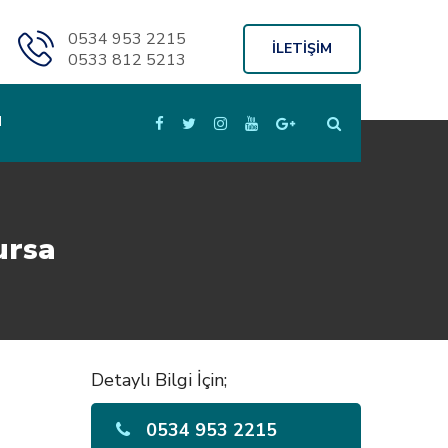
0534 953 2215
İLETİŞİM
0533 812 5213
M
ursa
Detaylı Bilgi İçin;
0534 953 2215