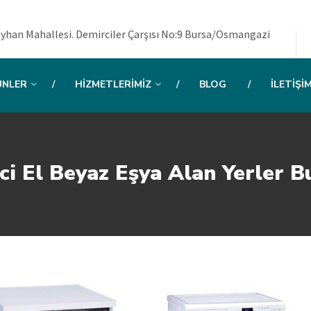
yhan Mahallesi. Demirciler Çarşısı No:9 Bursa/Osmangazi
ÜNLER
HIZMETLERIMIZ
BLOG
İLETIŞI
nci El Beyaz Eşya Alan Yerler B