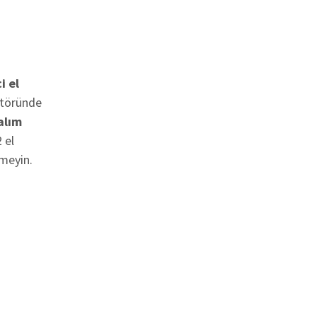
i el
ktöründe
alım
 el
meyin.