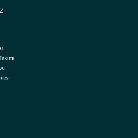
Z
sı
 Takımı
bu
inesi