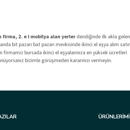
n firma, 2. e l mobilya alan yerler
dendiğinde ilk akla gelen 
nda bit pazarı bat pazarı mevkisinde ikinci el eşya alım satı
n firmamız bursada ikinci el eşyalarınıza en yüksek ücretleri
şünüyorsanız bizimle görüşmeden kararınızı vermeyin.
AZILAR
ÜRÜNLERIMI