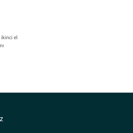
ikinci el
mı
Z