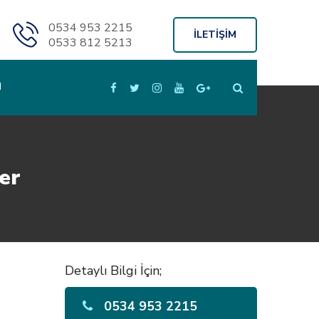
0534 953 2215
İLETİŞİM
0533 812 5213
M
ler
Detaylı Bilgi İçin;
0534 953 2215