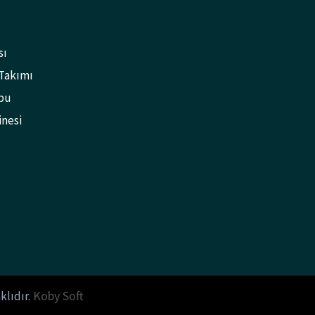
sı
 Takımı
bu
inesi
Koby Soft
klıdır.