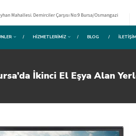
yhan Mahallesi. Demirciler Çarşısı No:9 Bursa/Osmangazi
ÜNLER
HIZMETLERIMIZ
BLOG
İLETIŞI
rsa’da İkinci El Eşya Alan Yer