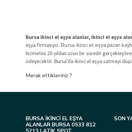
Bursa ikinci el eşya alanlar, ikinci el eşya ala
eşya firmasıyız.
Bursa ikinci el eşya
pazarı kayha
hizmetini 20 yıldan uzun bir süredir gerçekleştire
ödeyecektir. Bursa’da ikinci el eşya satmayı dü
Merak ettikleriniz ?
BURSA İKINCI EL EŞYA
SON Y
ALANLAR BURSA 0533 812
5213 | ATIK SPOT