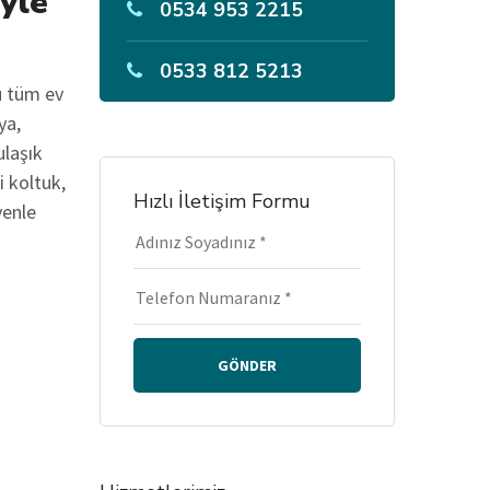
iyle
0534 953 2215
0533 812 5213
u tüm ev
ya,
ulaşık
i koltuk,
Hızlı İletişim Formu
venle
GÖNDER