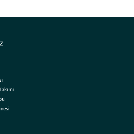
Z
sı
 Takımı
bu
inesi