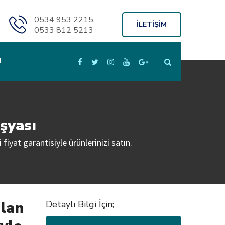
0534 953 2215
İLETİŞİM
0533 812 5213
M
şyası
fiyat garantisiyle ürünlerinizi satın.
alan
Detaylı Bilgi İçin;