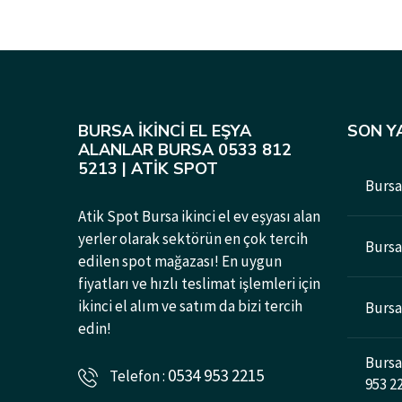
BURSA İKINCI EL EŞYA
SON Y
ALANLAR BURSA 0533 812
5213 | ATIK SPOT
Bursa 
Atik Spot Bursa ikinci el ev eşyası alan
yerler olarak sektörün en çok tercih
Bursad
edilen spot mağazası! En uygun
fiyatları ve hızlı teslimat işlemleri için
ikinci el alım ve satım da bizi tercih
Bursa 
edin!
Bursa 
0534 953 2215
Telefon :
953 2