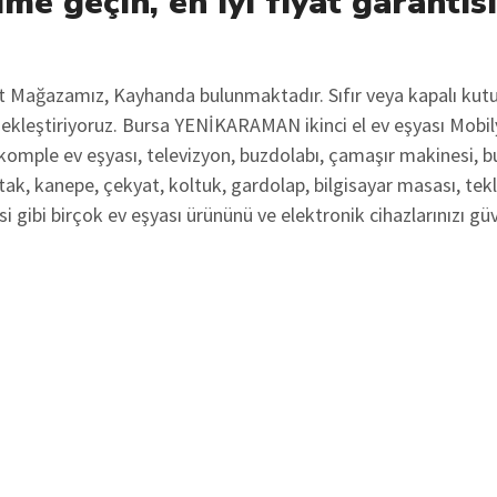
ime geçin, en iyi fiyat garantis
ot Mağazamız, Kayhanda bulunmaktadır. Sıfır veya kapalı kut
rçekleştiriyoruz. Bursa YENİKARAMAN ikinci el ev eşyası Mobil
komple ev eşyası, televizyon, buzdolabı, çamaşır makinesi, b
tak, kanepe, çekyat, koltuk, gardolap, bilgisayar masası, tekl
i gibi birçok ev eşyası ürününü ve elektronik cihazlarınızı gü