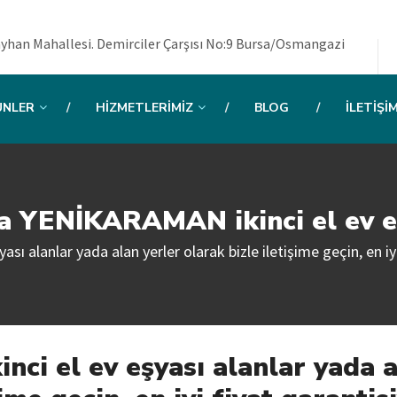
yhan Mahallesi. Demirciler Çarşısı No:9 Bursa/Osmangazi
ÜNLER
HIZMETLERIMIZ
BLOG
İLETIŞI
a YENİKARAMAN ikinci el ev e
 alanlar yada alan yerler olarak bizle iletişime geçin, en iyi 
i el ev eşyası alanlar yada 