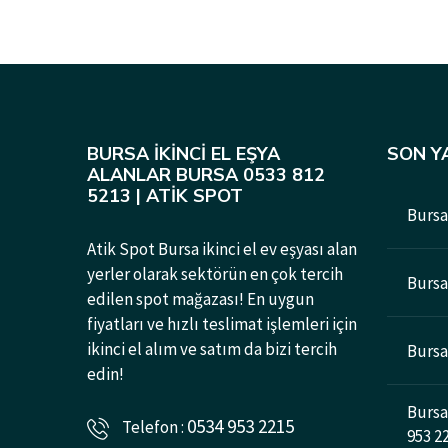
BURSA İKINCI EL EŞYA
SON Y
ALANLAR BURSA 0533 812
5213 | ATIK SPOT
Bursa 
Atik Spot Bursa ikinci el ev eşyası alan
yerler olarak sektörün en çok tercih
Bursad
edilen spot mağazası! En uygun
fiyatları ve hızlı teslimat işlemleri için
ikinci el alım ve satım da bizi tercih
Bursa 
edin!
Bursa 
0534 953 2215
Telefon :
953 2