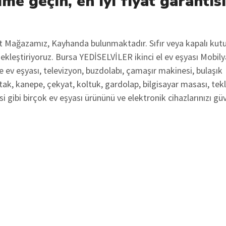
ime geçin, en iyi fiyat garantis
ot Mağazamız, Kayhanda bulunmaktadır. Sıfır veya kapalı kut
çekleştiriyoruz. Bursa YEDİSELVİLER ikinci el ev eşyası Mobily
 ev eşyası, televizyon, buzdolabı, çamaşır makinesi, bulaşık
tak, kanepe, çekyat, koltuk, gardolap, bilgisayar masası, tekl
i gibi birçok ev eşyası ürününü ve elektronik cihazlarınızı gü