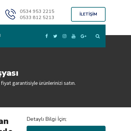
0534 953 2215
İLETİŞİM
0533 812 5213
M
şyası
fiyat garantisiyle ürünlerinizi satın.
an
Detaylı Bilgi İçin;