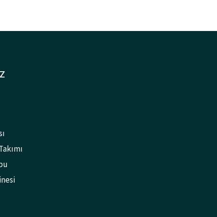
Z
sı
 Takımı
bu
inesi