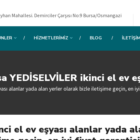
yhan Mahallesi. Demirciler Çarşısı No:9 Bursa/Osmangazi
ÜNLER
HIZMETLERIMIZ
BLOG
İLETIŞI
a YEDİSELVİLER ikinci el ev e
ı alanlar yada alan yerler olarak bizle iletişime geçin, en iyi 
i el ev eşyası alanlar yada al