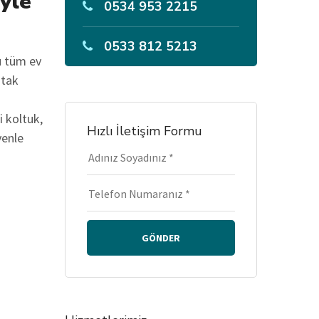
iyle
0534 953 2215
0533 812 5213
u tüm ev
atak
i koltuk,
Hızlı İletişim Formu
venle
GÖNDER