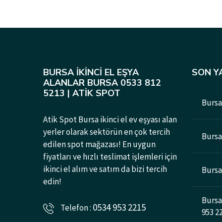
BURSA İKINCI EL EŞYA
SON Y
ALANLAR BURSA 0533 812
5213 | ATIK SPOT
Bursa 
Atik Spot Bursa ikinci el ev eşyası alan
yerler olarak sektörün en çok tercih
Bursad
edilen spot mağazası! En uygun
fiyatları ve hızlı teslimat işlemleri için
ikinci el alım ve satım da bizi tercih
Bursa 
edin!
Bursa 
0534 953 2215
Telefon :
953 2