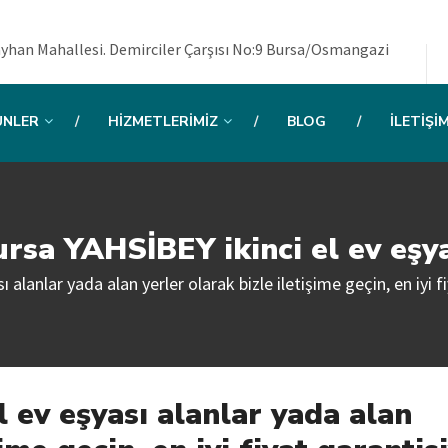
yhan Mahallesi. Demirciler Çarşısı No:9 Bursa/Osmangazi
ÜNLER
HIZMETLERIMIZ
BLOG
İLETIŞI
rsa YAHSİBEY ikinci el ev eşy
alanlar yada alan yerler olarak bizle iletişime geçin, en iyi fi
 ev eşyası alanlar yada alan