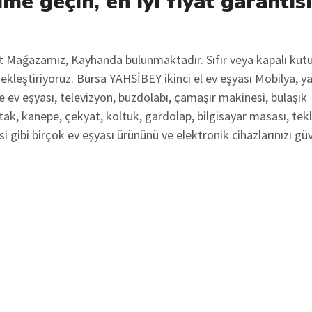
ime geçin, en iyi fiyat garantis
ot Mağazamız, Kayhanda bulunmaktadır. Sıfır veya kapalı kut
çekleştiriyoruz. Bursa YAHSİBEY ikinci el ev eşyası Mobilya, y
 ev eşyası, televizyon, buzdolabı, çamaşır makinesi, bulaşık
tak, kanepe, çekyat, koltuk, gardolap, bilgisayar masası, tekl
i gibi birçok ev eşyası ürününü ve elektronik cihazlarınızı gü