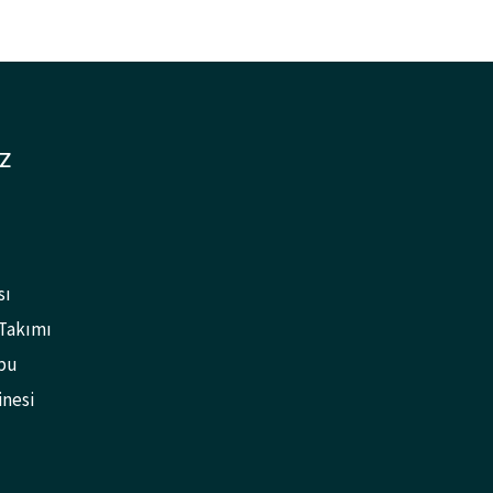
Z
sı
 Takımı
bu
inesi