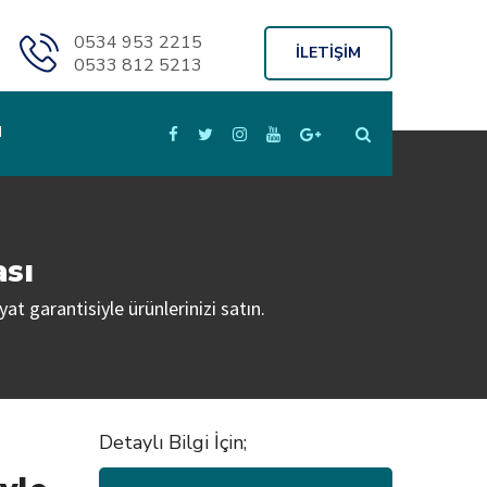
0534 953 2215
İLETİŞİM
0533 812 5213
M
ası
yat garantisiyle ürünlerinizi satın.
Detaylı Bilgi İçin;