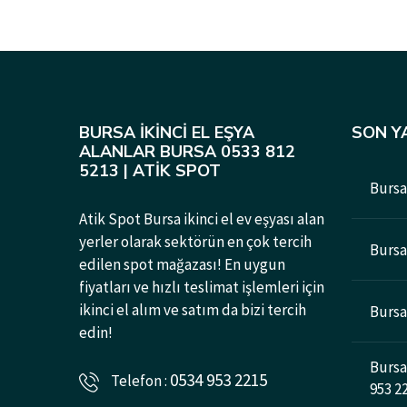
BURSA İKINCI EL EŞYA
SON Y
ALANLAR BURSA 0533 812
5213 | ATIK SPOT
Bursa 
Atik Spot Bursa ikinci el ev eşyası alan
yerler olarak sektörün en çok tercih
Bursad
edilen spot mağazası! En uygun
fiyatları ve hızlı teslimat işlemleri için
ikinci el alım ve satım da bizi tercih
Bursa 
edin!
Bursa 
0534 953 2215
Telefon :
953 2