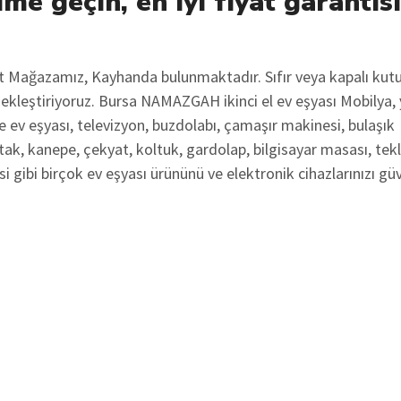
ime geçin, en iyi fiyat garantis
ot Mağazamız, Kayhanda bulunmaktadır. Sıfır veya kapalı kut
rçekleştiriyoruz. Bursa NAMAZGAH ikinci el ev eşyası Mobilya,
 ev eşyası, televizyon, buzdolabı, çamaşır makinesi, bulaşık
tak, kanepe, çekyat, koltuk, gardolap, bilgisayar masası, tekl
i gibi birçok ev eşyası ürününü ve elektronik cihazlarınızı gü