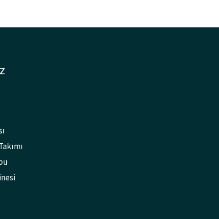
Z
sı
 Takımı
bu
inesi