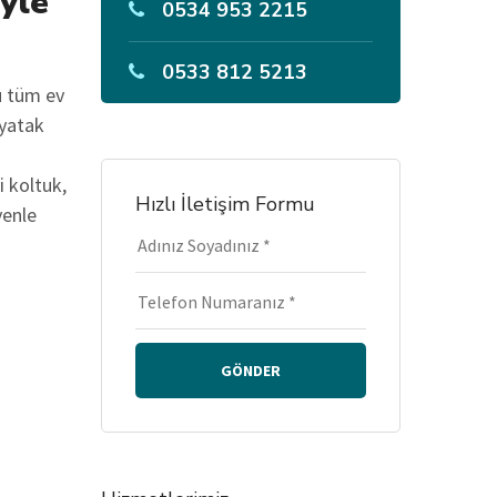
iyle
0534 953 2215
0533 812 5213
u tüm ev
 yatak
i koltuk,
Hızlı İletişim Formu
venle
GÖNDER