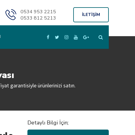
0534 953 2215
İLETİŞİM
0533 812 5213
M
ası
yat garantisiyle ürünlerinizi satın.
Detaylı Bilgi İçin;