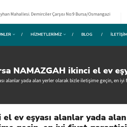
yhan Mahallesi. Demirciler Çarşısı No:9 Bursa/Osmangazi
ÜNLER
HIZMETLERIMIZ
BLOG
İLETIŞI
rsa NAMAZGAH ikinci el ev eşy
alanlar yada alan yerler olarak bizle iletişime geçin, en iyi fi
l ev eşyası alanlar yada alan