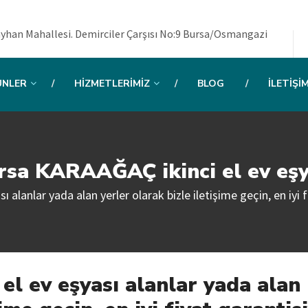
yhan Mahallesi. Demirciler Çarşısı No:9 Bursa/Osmangazi
ÜNLER
HIZMETLERIMIZ
BLOG
İLETIŞI
rsa KARAAĞAÇ ikinci el ev eşy
alanlar yada alan yerler olarak bizle iletişime geçin, en iyi fi
l ev eşyası alanlar yada alan