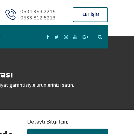
0534 953 2215
İLETİŞİM
0533 812 5213
M
ası
yat garantisiyle ürünlerinizi satın.
Detaylı Bilgi İçin;