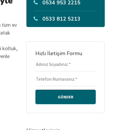
iyle
0534 953 2215
0533 812 5213
u tüm ev
yatak
i koltuk,
Hızlı İletişim Formu
venle
GÖNDER