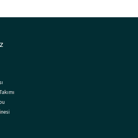
Z
sı
 Takımı
bu
inesi