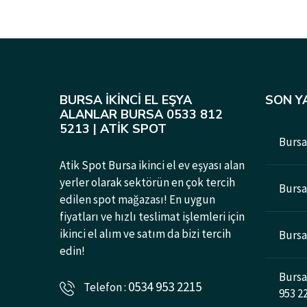
BURSA İKINCI EL EŞYA
SON Y
ALANLAR BURSA 0533 812
5213 | ATIK SPOT
Bursa 
Atik Spot Bursa ikinci el ev eşyası alan
yerler olarak sektörün en çok tercih
Bursad
edilen spot mağazası! En uygun
fiyatları ve hızlı teslimat işlemleri için
ikinci el alım ve satım da bizi tercih
Bursa 
edin!
Bursa 
0534 953 2215
Telefon :
953 2