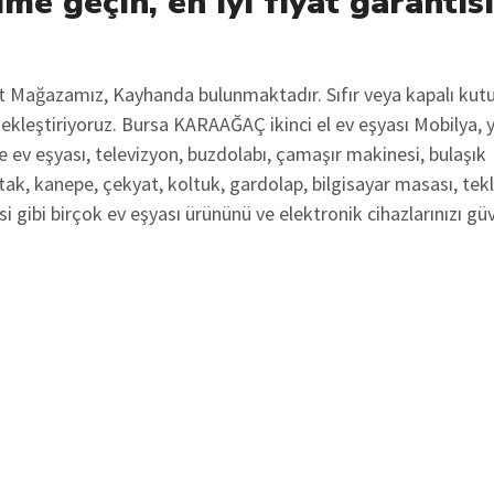
ime geçin, en iyi fiyat garantis
ot Mağazamız, Kayhanda bulunmaktadır. Sıfır veya kapalı kut
rçekleştiriyoruz. Bursa KARAAĞAÇ ikinci el ev eşyası Mobilya, 
 ev eşyası, televizyon, buzdolabı, çamaşır makinesi, bulaşık
tak, kanepe, çekyat, koltuk, gardolap, bilgisayar masası, tekl
i gibi birçok ev eşyası ürününü ve elektronik cihazlarınızı gü