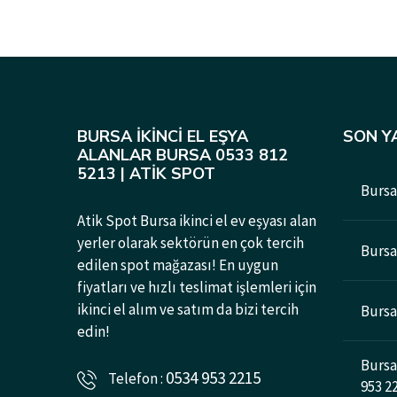
BURSA İKINCI EL EŞYA
SON Y
ALANLAR BURSA 0533 812
5213 | ATIK SPOT
Bursa 
Atik Spot Bursa ikinci el ev eşyası alan
yerler olarak sektörün en çok tercih
Bursad
edilen spot mağazası! En uygun
fiyatları ve hızlı teslimat işlemleri için
ikinci el alım ve satım da bizi tercih
Bursa 
edin!
Bursa 
0534 953 2215
Telefon :
953 2