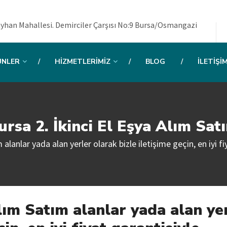
yhan Mahallesi. Demirciler Çarşısı No:9 Bursa/Osmangazi
ÜNLER
HIZMETLERIMIZ
BLOG
İLETIŞI
ursa 2. İkinci El Eşya Alım Sat
 alanlar yada alan yerler olarak bizle iletişime geçin, en iyi fiy
Alım Satım alanlar yada alan ye