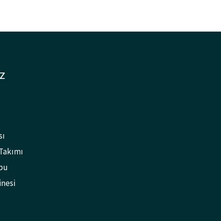
Z
sı
 Takımı
bu
inesi