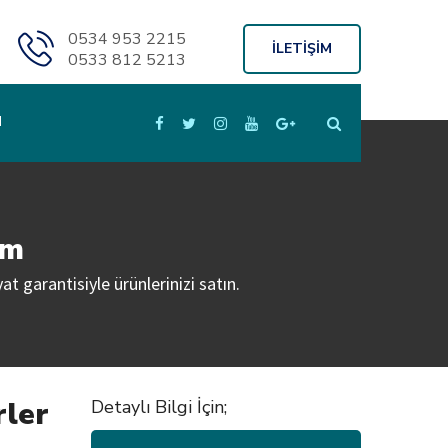
0534 953 2215
İLETİŞİM
0533 812 5213
M
ım
at garantisiyle ürünlerinizi satın.
rler
Detaylı Bilgi İçin;