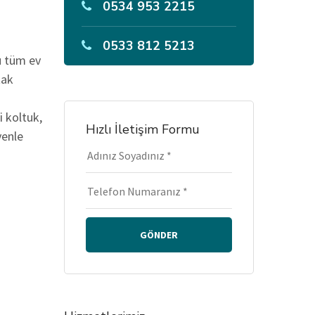
0534 953 2215
0533 812 5213
u tüm ev
tak
i koltuk,
Hızlı İletişim Formu
venle
GÖNDER