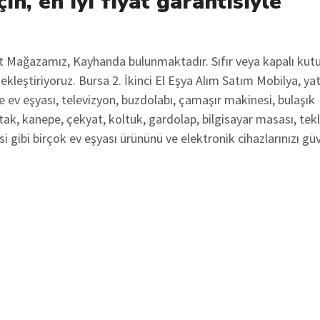
in, en iyi fiyat garantisiyle
ot Mağazamız, Kayhanda bulunmaktadır. Sıfır veya kapalı kut
çekleştiriyoruz. Bursa 2. İkinci El Eşya Alım Satım Mobilya, ya
 ev eşyası, televizyon, buzdolabı, çamaşır makinesi, bulaşık
tak, kanepe, çekyat, koltuk, gardolap, bilgisayar masası, tekl
i gibi birçok ev eşyası ürününü ve elektronik cihazlarınızı gü